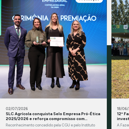
02/07/2026
18/06
SLC Agrícola conquista Selo Empresa Pró-Ética
12º F
2025/2026 e reforça compromisso com
inves
integridade e transparência
Reconhecimento concedido pela CGU e pelo Instituto
A Faze