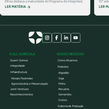
Ethos destaca a maturidade do Programa de Integridade
12ª ed
da Companhia e suas práticas de governança
investi
LER MATÉRIA
LER M
corporativa
A SLC AGRÍCOLA
NOSSO NEGÓCIO
Quem Somos
Como Atuamos
Integridade
Produtos
Infraestrutura
Algodão
Nossas Fazendas
Soja
Agroindústria e Mecanização
Milho
Joint Ventures
Pecuária
Reconhecimentos
Sementes
Outros
Sistema de Produção