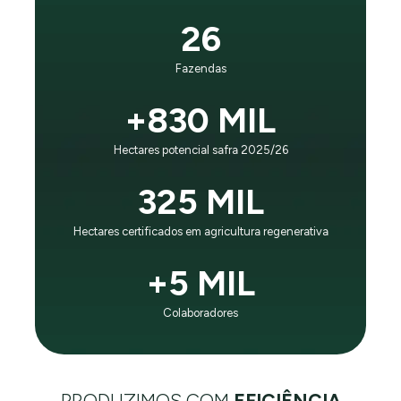
É o princípio que guia nosso negócio e evolução:
26
“Impactar positivamente gerações futuras, sendo líder
mundial em eficiência no negócio agrícola e respeito
Fazendas
ao planeta”.
+830 MIL
CONHEÇA A SLC AGRÍCOLA
Hectares potencial safra 2025/26
325 MIL
Hectares certificados em agricultura regenerativa
+5 MIL
Colaboradores
PRODUZIMOS COM
EFICIÊNCIA