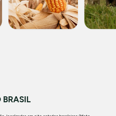
MILHO
PECUÁR
 BRASIL