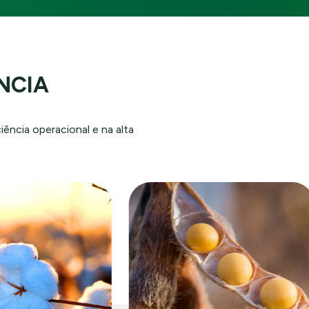
ÊNCIA
ncia operacional e na alta
íder
ito ao