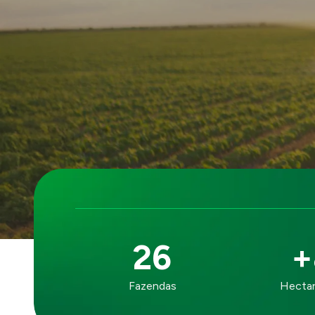
26
+
NOSSO
Fazendas
Hectar