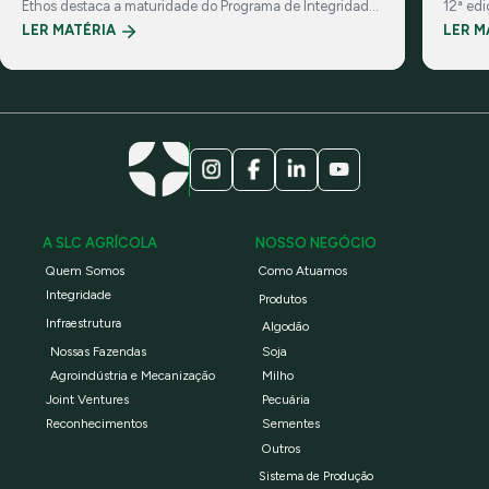
Ethos destaca a maturidade do Programa de Integridade
12ª ed
da Companhia e suas práticas de governança
investi
LER MATÉRIA
LER M
corporativa
A SLC AGRÍCOLA
NOSSO NEGÓCIO
Quem Somos
Como Atuamos
Integridade
Produtos
Infraestrutura
Algodão
Nossas Fazendas
Soja
Agroindústria e Mecanização
Milho
Joint Ventures
Pecuária
Reconhecimentos
Sementes
Outros
Sistema de Produção