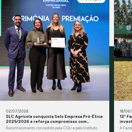
02/07/2026
18/06
SLC Agrícola conquista Selo Empresa Pró-Ética
12º F
2025/2026 e reforça compromisso com
inves
integridade e transparência
Reconhecimento concedido pela CGU e pelo Instituto
A Faze