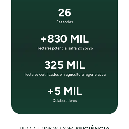
É o princípio que guia nosso negócio e evolução:
26
“Impactar positivamente gerações futuras, sendo líder
mundial em eficiência no negócio agrícola e respeito
Fazendas
ao planeta”.
+830 MIL
CONHEÇA A SLC AGRÍCOLA
Hectares potencial safra 2025/26
325 MIL
Hectares certificados em agricultura regenerativa
+5 MIL
Colaboradores
PRODUZIMOS COM
EFICIÊNCIA