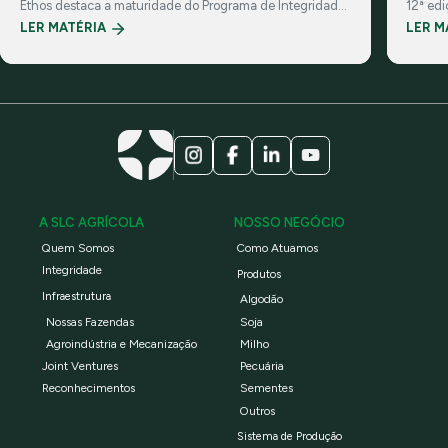
Ethos destaca a maturidade do Programa de Integridade
12ª ed
da Companhia e suas práticas de governança
investi
LER MATÉRIA
LER M
corporativa
A SLC AGRÍCOLA
NOSSO NEGÓCIO
Quem Somos
Como Atuamos
Integridade
Produtos
Infraestrutura
Algodão
Nossas Fazendas
Soja
Agroindústria e Mecanização
Milho
Joint Ventures
Pecuária
Reconhecimentos
Sementes
Outros
Sistema de Produção