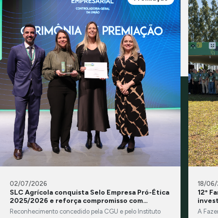
02/07/2026
18/06
SLC Agrícola conquista Selo Empresa Pró-Ética
12º F
2025/2026 e reforça compromisso com
inves
integridade e transparência
Reconhecimento concedido pela CGU e pelo Instituto
A Faze