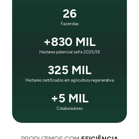
É o princípio que guia nosso negócio e evolução:
26
“Impactar positivamente gerações futuras, sendo líder
mundial em eficiência no negócio agrícola e respeito
Fazendas
ao planeta”.
+830 MIL
CONHEÇA A SLC AGRÍCOLA
Hectares potencial safra 2025/26
325 MIL
Hectares certificados em agricultura regenerativa
+5 MIL
Colaboradores
PRODUZIMOS COM
EFICIÊNCIA