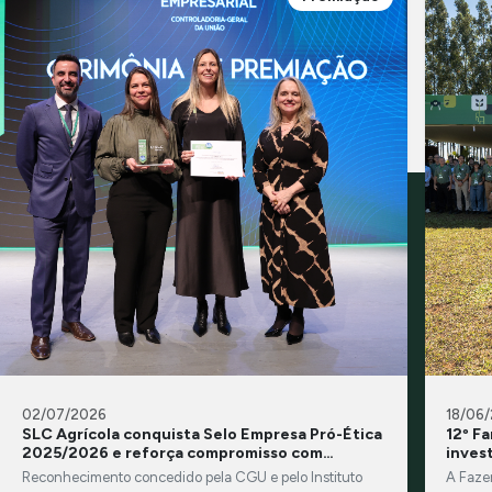
02/07/2026
18/06
SLC Agrícola conquista Selo Empresa Pró-Ética
12º F
2025/2026 e reforça compromisso com
inves
integridade e transparência
Reconhecimento concedido pela CGU e pelo Instituto
A Faze