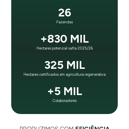
É o princípio que guia nosso negócio e evolução:
26
“Impactar positivamente gerações futuras, sendo líder
mundial em eficiência no negócio agrícola e respeito
Fazendas
ao planeta”.
+830 MIL
CONHEÇA A SLC AGRÍCOLA
Hectares potencial safra 2025/26
325 MIL
Hectares certificados em agricultura regenerativa
+5 MIL
Colaboradores
PRODUZIMOS COM
EFICIÊNCIA