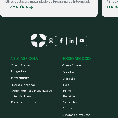
Ethos destaca a maturidade do Programa de Integridade
12ª ed
da Companhia e suas práticas de governança
investi
LER MATÉRIA
LER M
corporativa
A SLC AGRÍCOLA
NOSSO NEGÓCIO
Quem Somos
Como Atuamos
Integridade
Produtos
Infraestrutura
Algodão
Nossas Fazendas
Soja
Agroindústria e Mecanização
Milho
Joint Ventures
Pecuária
Reconhecimentos
Sementes
Outros
Sistema de Produção