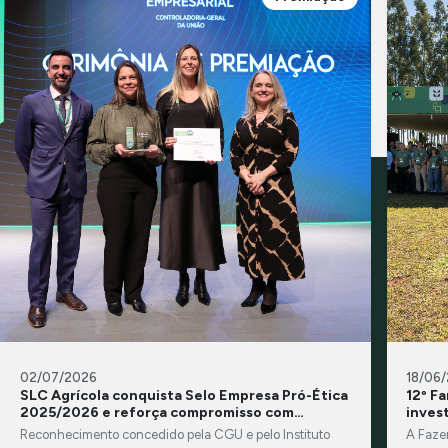
02/07/2026
18/06
SLC Agrícola conquista Selo Empresa Pró-Ética
12º F
2025/2026 e reforça compromisso com
inves
integridade e transparência
Reconhecimento concedido pela CGU e pelo Instituto
A Faze