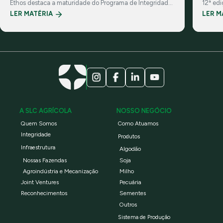
Ethos destaca a maturidade do Programa de Integridade
12ª ed
da Companhia e suas práticas de governança
investi
LER MATÉRIA
LER M
corporativa
A SLC AGRÍCOLA
NOSSO NEGÓCIO
Quem Somos
Como Atuamos
Integridade
Produtos
Infraestrutura
Algodão
Nossas Fazendas
Soja
Agroindústria e Mecanização
Milho
Joint Ventures
Pecuária
Reconhecimentos
Sementes
Outros
Sistema de Produção