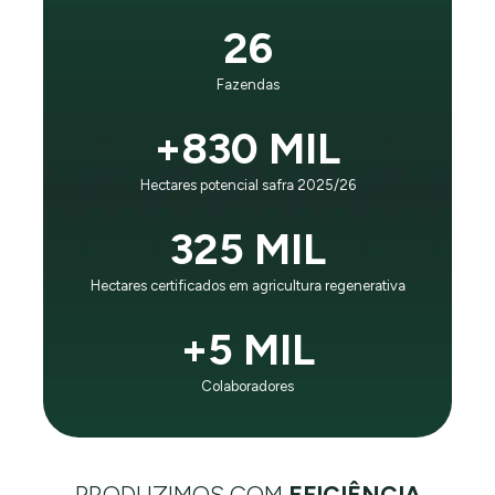
É o princípio que guia nosso negócio e evolução:
26
“Impactar positivamente gerações futuras, sendo líder
mundial em eficiência no negócio agrícola e respeito
Fazendas
ao planeta”.
+830 MIL
CONHEÇA A SLC AGRÍCOLA
Hectares potencial safra 2025/26
325 MIL
Hectares certificados em agricultura regenerativa
+5 MIL
Colaboradores
PRODUZIMOS COM
EFICIÊNCIA