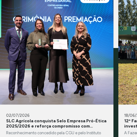
02/07/2026
18/06
SLC Agrícola conquista Selo Empresa Pró-Ética
12º F
2025/2026 e reforça compromisso com
inves
integridade e transparência
Reconhecimento concedido pela CGU e pelo Instituto
A Faze