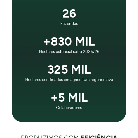
É o princípio que guia nosso negócio e evolução:
26
“Impactar positivamente gerações futuras, sendo líder
mundial em eficiência no negócio agrícola e respeito
Fazendas
ao planeta”.
+830 MIL
CONHEÇA A SLC AGRÍCOLA
Hectares potencial safra 2025/26
325 MIL
Hectares certificados em agricultura regenerativa
+5 MIL
Colaboradores
PRODUZIMOS COM
EFICIÊNCIA