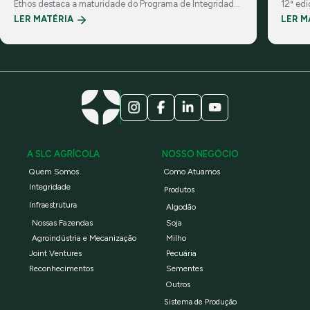
Ethos destaca a maturidade do Programa de Integridade
12ª ed
da Companhia e suas práticas de governança
investi
LER MATÉRIA
LER M
corporativa
A SLC AGRÍCOLA
NOSSO NEGÓCIO
Quem Somos
Como Atuamos
Integridade
Produtos
Infraestrutura
Algodão
Nossas Fazendas
Soja
Agroindústria e Mecanização
Milho
Joint Ventures
Pecuária
Reconhecimentos
Sementes
Outros
Sistema de Produção