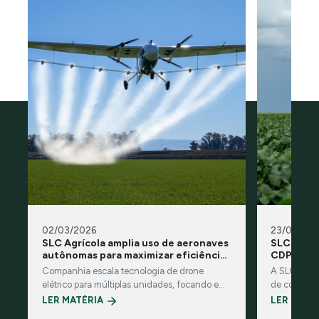
02/03/2026
23/01/202
SLC Agrícola amplia uso de aeronaves
SLC Agríc
autônomas para maximizar eficiência
CDP por l
e sustentabilidade
Companhia escala tecnologia de drone
A SLC Agríc
elétrico para múltiplas unidades, focando em
de commodit
eficiência operacional, pulverização noturna e
reconhecid
LER MATÉRIA
LER MATÉ
metas de descarbonização
ambiental g