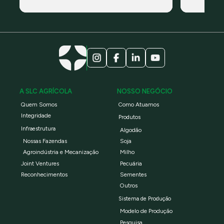
ambiental global sem fins lucrativos
Padrão Glob
Campo – Es
A SLC AGRÍCOLA
NOSSO NEGÓCIO
Quem Somos
Como Atuamos
Integridade
Produtos
Infraestrutura
Algodão
Nossas Fazendas
Soja
Agroindústria e Mecanização
Milho
Joint Ventures
Pecuária
Reconhecimentos
Sementes
Outros
Sistema de Produção
Modelo de Produção
Pesquisa