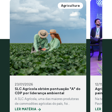
Agricultura
23/01/2026
12/11/2025
SLC Agrícola obtém pontuação "A" do
Agricultu
CDP por liderança ambiental
painel n
A SLC Agrícola, uma das maiores produtoras
Na tarde des
de commodities agrícolas do país, foi
Pavinato, n
reconhecida pelo CDP, organização
do painel 
LER MATÉRIA
LER MATÉ