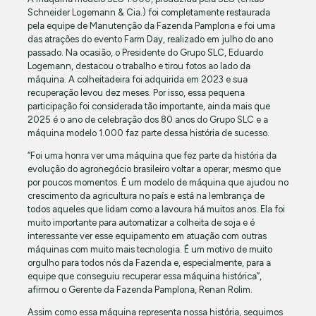
Schneider Logemann & Cia.) foi completamente restaurada
pela equipe de Manutenção da Fazenda Pamplona e foi uma
das atrações do evento Farm Day, realizado em julho do ano
passado. Na ocasião, o Presidente do Grupo SLC, Eduardo
Logemann, destacou o trabalho e tirou fotos ao lado da
máquina. A colheitadeira foi adquirida em 2023 e sua
recuperação levou dez meses. Por isso, essa pequena
participação foi considerada tão importante, ainda mais que
2025 é o ano de celebração dos 80 anos do Grupo SLC e a
máquina modelo 1.000 faz parte dessa história de sucesso.
“Foi uma honra ver uma máquina que fez parte da história da
evolução do agronegócio brasileiro voltar a operar, mesmo que
por poucos momentos. É um modelo de máquina que ajudou no
crescimento da agricultura no país e está na lembrança de
todos aqueles que lidam como a lavoura há muitos anos. Ela foi
muito importante para automatizar a colheita de soja e é
interessante ver esse equipamento em atuação com outras
máquinas com muito mais tecnologia. É um motivo de muito
orgulho para todos nós da Fazenda e, especialmente, para a
equipe que conseguiu recuperar essa máquina histórica”,
afirmou o Gerente da Fazenda Pamplona, Renan Rolim.
Assim como essa máquina representa nossa história, seguimos