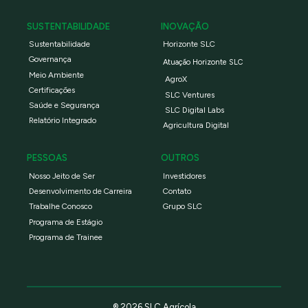
SUSTENTABILIDADE
INOVAÇÃO
Sustentabilidade
Horizonte SLC
Governança
Atuação Horizonte SLC
Meio Ambiente
AgroX
Certificações
SLC Ventures
Saúde e Segurança
SLC Digital Labs
Relatório Integrado
Agricultura Digital
PESSOAS
OUTROS
Nosso Jeito de Ser
Investidores
Desenvolvimento de Carreira
Contato
Trabalhe Conosco
Grupo SLC
Programa de Estágio
Programa de Trainee
® 2026 SLC Agrícola