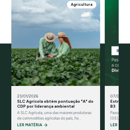
Agricultura
23/01/2026
07/01/202
SLC Agrícola obtém pontuação "A" do
Estreamos
CDP por liderança ambiental
B3
A SLC Agrícola, uma das maiores produtoras
Passamos a 
de commodities agrícolas do país, foi
(05), a car
reconhecida pelo CDP, organização
(IDIV).
LER MATÉRIA
LER MATÉ
ambiental global sem fins lucrativos