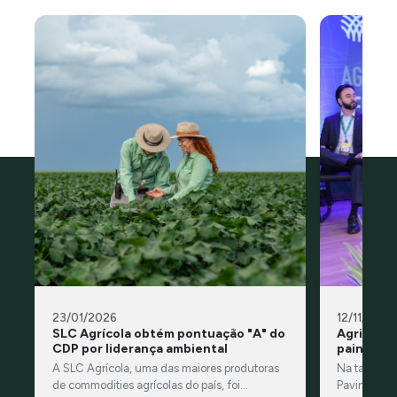
23/01/2026
12/11/2025
SLC Agrícola obtém pontuação "A" do
Agricultu
CDP por liderança ambiental
painel n
A SLC Agrícola, uma das maiores produtoras
Na tarde des
de commodities agrícolas do país, foi
Pavinato, n