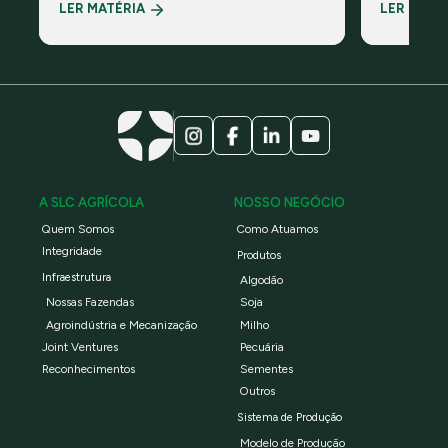
reconhecida pelo CDP, organização
do painel 
LER MATÉRIA
LER MATÉ
ambiental global sem fins lucrativos
Padrão Glob
Campo – Es
A SLC AGRÍCOLA
NOSSO NEGÓCIO
Quem Somos
Como Atuamos
Integridade
Produtos
Infraestrutura
Algodão
Nossas Fazendas
Soja
Agroindústria e Mecanização
Milho
Joint Ventures
Pecuária
Reconhecimentos
Sementes
Outros
Sistema de Produção
Modelo de Produção