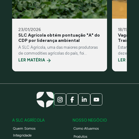
23/01/2026
18/11/2025
SLC Agrícola obtém pontuação "A" do
Vagas abe
CDP por liderança ambiental
Trainee 
A SLC Agrícola, uma das maiores produtoras
Estamos com
de commodities agrícolas do país, foi
dezembro?p
reconhecida pelo CDP, organização
LER MATÉRIA
LER MATÉ
ambiental global sem fins lucrativos
A SLC AGRÍCOLA
NOSSO NEGÓCIO
Quem Somos
Como Atuamos
Integridade
Produtos