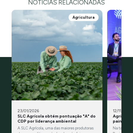
NOTÍCIAS RELACIONADAS
Agricultura
23/01/2026
12/11/2025
SLC Agrícola obtém pontuação "A" do
Agricultu
CDP por liderança ambiental
painel n
A SLC Agrícola, uma das maiores produtoras
Na tarde des