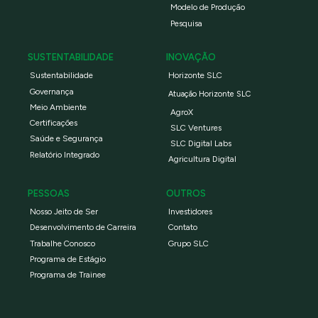
Modelo de Produção
Pesquisa
SUSTENTABILIDADE
INOVAÇÃO
Sustentabilidade
Horizonte SLC
Governança
Atuação Horizonte SLC
Meio Ambiente
AgroX
Certificações
SLC Ventures
Saúde e Segurança
SLC Digital Labs
Relatório Integrado
Agricultura Digital
PESSOAS
OUTROS
Nosso Jeito de Ser
Investidores
Desenvolvimento de Carreira
Contato
Trabalhe Conosco
Grupo SLC
Programa de Estágio
Programa de Trainee