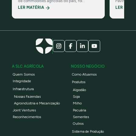
de commodities agrícolas do país, foi
Pavinato, n
reconhecida pelo CDP, organização
do painel 
LER MATÉRIA
LER MATÉ
ambiental global sem fins lucrativos
Padrão Glob
Campo – Es
A SLC AGRÍCOLA
NOSSO NEGÓCIO
Quem Somos
Como Atuamos
Integridade
Produtos
Infraestrutura
Algodão
Nossas Fazendas
Soja
Agroindústria e Mecanização
Milho
Joint Ventures
Pecuária
Reconhecimentos
Sementes
Outros
Sistema de Produção